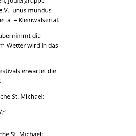
en, Jodlergruppe
 e.V., unus mundus-
tta – Kleinwalsertal.
 übernimmt die
em Wetter wird in das
stivals erwartet die
:
rche St. Michael:
.“
che St. Michael: