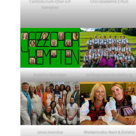
Cantodunum-Chor e.V
Chorakademie Erfurt
Kempten
Jodlergruppe Vorderburg
Jazzchor Kempten
Walsermaika Nani & Koletta
unus mundus