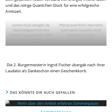
und das nötige Quäntchen Glück für eine erfolgreiche
Amtszeit.
Sandra Pauli übergibt als
Pfarrer Josef Kühn überreicht
Abschiedsgeschenk eine
nach seiner Laudatio einen
„Happy Campermatte“ mit 2
Geschenkkorb der
Gutscheinen .
Pfarrgemeinde
Die 2. Bürgermeisterin Ingrid Fischer übergab nach ihrer
Laudatio als Dankeschön einen Geschenkkorb.
DAS KÖNNTE DIR AUCH GEFALLEN
Sommerpause