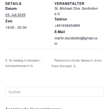
DETAILS
VERANSTALTER
Datum:
St.-Michael Chor Sonthofen
e.V.
25. Juli 2025
Telefon
Zeit:
+491608454889
18:00 - 20:30
E-Mail
martin.kondziella@gmail.co
m
Patrozinium mit der Messe in G von
St. Hedwig in Kempten :
Schubertmesse in G
Franz Schubert