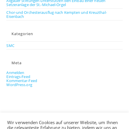
Allgäuer Stiftungen unterstützen den Einbau einer neuen
Setzeranlage der St.-Michael-Orgel
Chor-und Orchesterausflug nach Kempten und Kreuzthal-
Eisenbach
Kategorien
SMC
Meta
Anmelden
Eintrags-Feed
Kommentar-Feed
WordPress.org
Medien
Wir verwenden Cookies auf unserer Website, um Ihnen
die relevanteste Erfahrung zu bieten, indem wir uns an