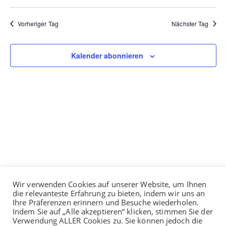
l
h
l
t
Vorheriger Tag
Nächster Tag
e
u
n
n
.
g
Kalender abonnieren
A
n
s
i
c
h
t
e
n
Medien
-
Wir verwenden Cookies auf unserer Website, um Ihnen
N
die relevanteste Erfahrung zu bieten, indem wir uns an
Ihre Präferenzen erinnern und Besuche wiederholen.
a
Indem Sie auf „Alle akzeptieren“ klicken, stimmen Sie der
v
Verwendung ALLER Cookies zu. Sie können jedoch die