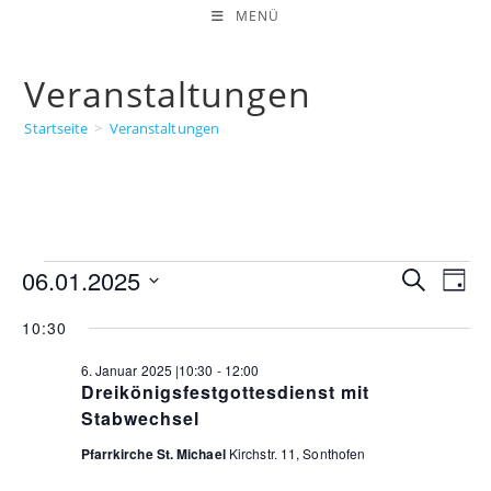
Zum
MENÜ
Inhalt
springen
Veranstaltungen
Startseite
>
Veranstaltungen
Veranstaltungen
06.01.2025
V
S
T
für
e
u
D
a
6.
c
10:30
r
a
g
Januar
h
Veranstaltungen Suche und Ansichten, Navigation
a
t
6. Januar 2025 |10:30
-
12:00
2025
e
n
u
Dreikönigsfestgottesdienst mit
s
m
Stabwechsel
t
w
Pfarrkirche St. Michael
Kirchstr. 11, Sonthofen
a
ä